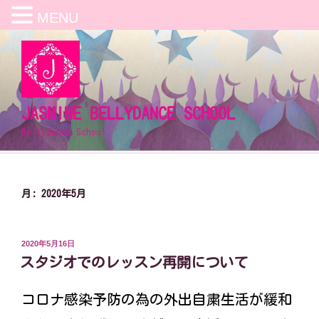
MENU
コ
ン
テ
ン
ツ
JASMINE BELLYDANCE SCHOOL
へ
Bellydance School
ス
キ
ッ
プ
月:
2020年5月
投
2020年5月16日
稿
スタジオでのレッスン再開について
日:
コロナ感染予防の為の外出自粛生活が緩和