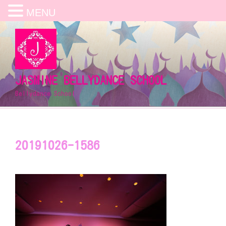
MENU
コ
ン
テ
ン
ツ
JASMINE BELLYDANCE SCHOOL
へ
Bellydance School
ス
キ
ッ
プ
20191026-1586