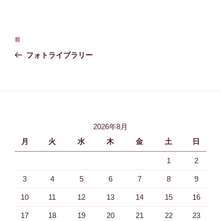
投
過
前
稿
去
フォトライブラリー
ナ
の
ビ
投
稿
ゲ
ー
シ
2026年8月
ョ
月
火
水
木
金
土
日
ン
1
2
3
4
5
6
7
8
9
10
11
12
13
14
15
16
17
18
19
20
21
22
23