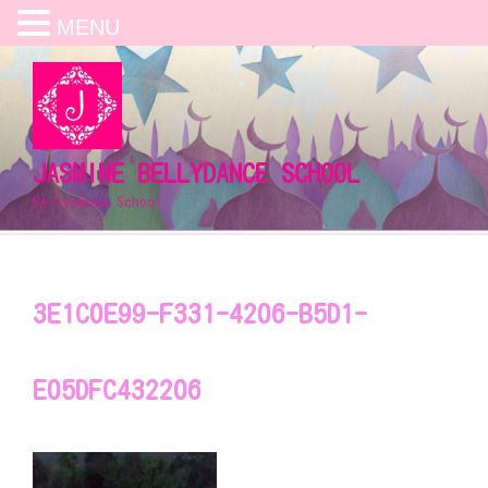
MENU
コ
ン
テ
ン
ツ
JASMINE BELLYDANCE SCHOOL
へ
Bellydance School
ス
キ
ッ
プ
3E1C0E99-F331-4206-B5D1-
E05DFC432206